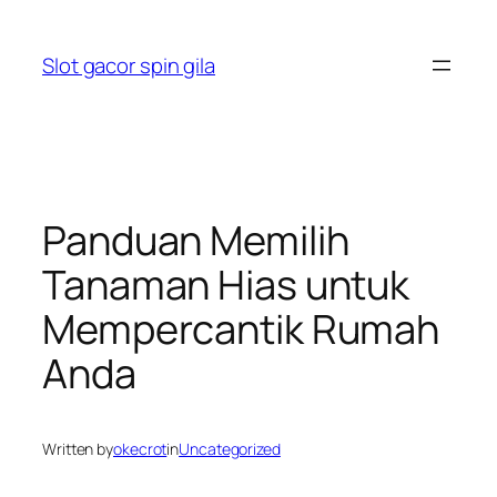
Skip
to
Slot gacor spin gila
content
Panduan Memilih
Tanaman Hias untuk
Mempercantik Rumah
Anda
Written by
okecrot
in
Uncategorized