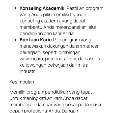
Konseling Akademik
: Pastikan program
yang Anda pilih memiliki layanan
konseling akademik yang dapat
membantu Anda merencanakan jalur
pendidikan dan karir Anda.
Bantuan Karir
: Pilih program yang
menawarkan dukungan dalam mencari
pekerjaan, seperti bimbingan
wawancara, pembuatan CV, dan akses
ke lowongan pekerjaan dari mitra
industri.
Kesimpulan
Memilih program pendidikan yang tepat
untuk meningkatkan karir Anda dapat
memberikan dampak yang besar pada masa
depan profesional Anda. Dengan