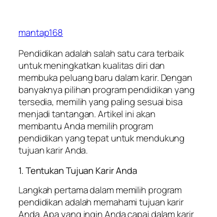
mantap168
Pendidikan adalah salah satu cara terbaik
untuk meningkatkan kualitas diri dan
membuka peluang baru dalam karir. Dengan
banyaknya pilihan program pendidikan yang
tersedia, memilih yang paling sesuai bisa
menjadi tantangan. Artikel ini akan
membantu Anda memilih program
pendidikan yang tepat untuk mendukung
tujuan karir Anda.
1. Tentukan Tujuan Karir Anda
Langkah pertama dalam memilih program
pendidikan adalah memahami tujuan karir
Anda. Apa yang ingin Anda capai dalam karir