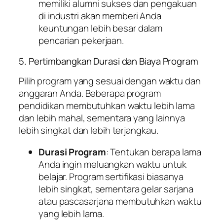
memiliki alumni sukses dan pengakuan
di industri akan memberi Anda
keuntungan lebih besar dalam
pencarian pekerjaan.
5. Pertimbangkan Durasi dan Biaya Program
Pilih program yang sesuai dengan waktu dan
anggaran Anda. Beberapa program
pendidikan membutuhkan waktu lebih lama
dan lebih mahal, sementara yang lainnya
lebih singkat dan lebih terjangkau.
Durasi Program
: Tentukan berapa lama
Anda ingin meluangkan waktu untuk
belajar. Program sertifikasi biasanya
lebih singkat, sementara gelar sarjana
atau pascasarjana membutuhkan waktu
yang lebih lama.