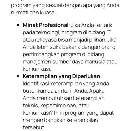
program yang sesuai dengan apa yang Anda
nikmati dan kuasai.
Minat Profesional
: Jika Anda tertarik
pada teknologi, program di bidang IT
atau rekayasa bisa menjadi pilihan. Jika
Anda lebih suka bekerja dengan orang,
pertimbangkan program di bidang
manajemen sumber daya manusia atau
komunikasi.
Keterampilan yang Diperlukan
:
Identifikasi keterampilan yang Anda
butuhkan dalam karir Anda. Apakah
Anda membutuhkan keterampilan
teknis, kepemimpinan, atau
komunikasi? Pilih program yang dapat
mengembangkan keterampilan
tersebut.