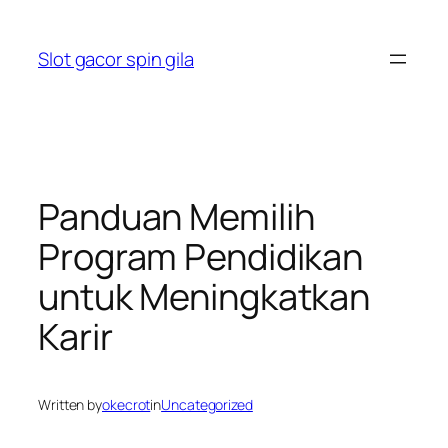
Skip
to
Slot gacor spin gila
content
Panduan Memilih
Program Pendidikan
untuk Meningkatkan
Karir
Written by
okecrot
in
Uncategorized