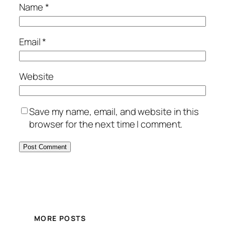
Name
*
Email
*
Website
Save my name, email, and website in this
browser for the next time I comment.
MORE POSTS