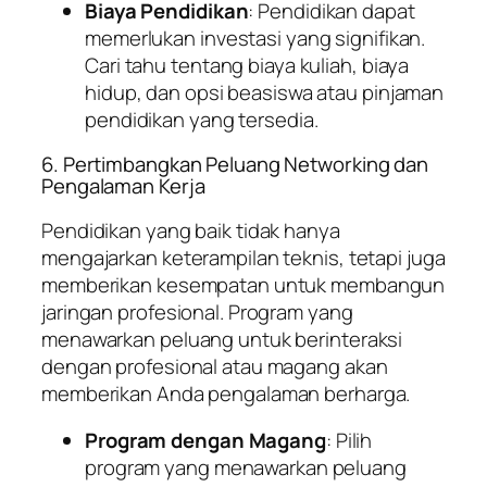
Biaya Pendidikan
: Pendidikan dapat
memerlukan investasi yang signifikan.
Cari tahu tentang biaya kuliah, biaya
hidup, dan opsi beasiswa atau pinjaman
pendidikan yang tersedia.
6. Pertimbangkan Peluang Networking dan
Pengalaman Kerja
Pendidikan yang baik tidak hanya
mengajarkan keterampilan teknis, tetapi juga
memberikan kesempatan untuk membangun
jaringan profesional. Program yang
menawarkan peluang untuk berinteraksi
dengan profesional atau magang akan
memberikan Anda pengalaman berharga.
Program dengan Magang
: Pilih
program yang menawarkan peluang