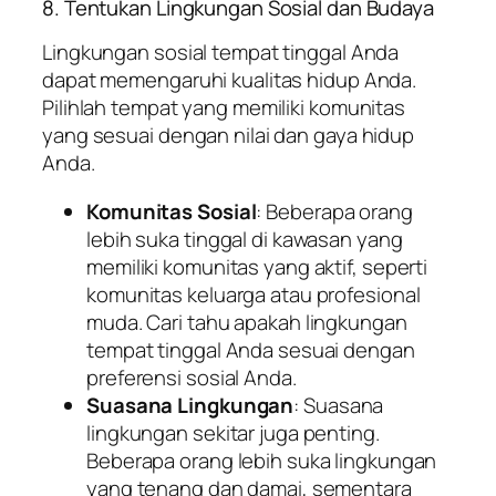
8. Tentukan Lingkungan Sosial dan Budaya
Lingkungan sosial tempat tinggal Anda
dapat memengaruhi kualitas hidup Anda.
Pilihlah tempat yang memiliki komunitas
yang sesuai dengan nilai dan gaya hidup
Anda.
Komunitas Sosial
: Beberapa orang
lebih suka tinggal di kawasan yang
memiliki komunitas yang aktif, seperti
komunitas keluarga atau profesional
muda. Cari tahu apakah lingkungan
tempat tinggal Anda sesuai dengan
preferensi sosial Anda.
Suasana Lingkungan
: Suasana
lingkungan sekitar juga penting.
Beberapa orang lebih suka lingkungan
yang tenang dan damai, sementara