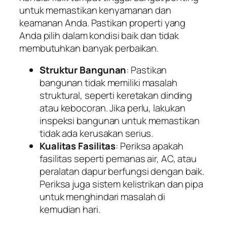
untuk memastikan kenyamanan dan
keamanan Anda. Pastikan properti yang
Anda pilih dalam kondisi baik dan tidak
membutuhkan banyak perbaikan.
Struktur Bangunan
: Pastikan
bangunan tidak memiliki masalah
struktural, seperti keretakan dinding
atau kebocoran. Jika perlu, lakukan
inspeksi bangunan untuk memastikan
tidak ada kerusakan serius.
Kualitas Fasilitas
: Periksa apakah
fasilitas seperti pemanas air, AC, atau
peralatan dapur berfungsi dengan baik.
Periksa juga sistem kelistrikan dan pipa
untuk menghindari masalah di
kemudian hari.