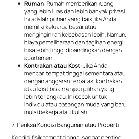
Rumah
: Rumah memberikan ruang
yang lebih luas dan lebih banyak privasi.
Ini adalah pilihan yang baik jika Anda
memiliki keluarga besar atau
menginginkan kebebasan lebih. Namun,
biaya pemeliharaan dan tagihan energi
bisa lebih tinggi dibandingkan dengan
apartemen.
Kontrakan atau Kost
: Jika Anda
mencari tempat tinggal sementara atau
dengan anggaran terbatas, kontrakan
atau kost bisa menjadi pilihan yang
lebih terjangkau. Ini cocok untuk
individu atau pasangan muda yang baru
mulai bekerja atau kuliah.
7. Periksa Kondisi Bangunan atau Properti
Kondisi fisik tempat tinggal sangat penting