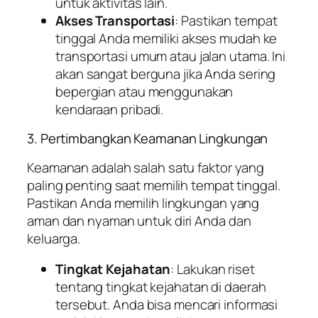
untuk aktivitas lain.
Akses Transportasi
: Pastikan tempat
tinggal Anda memiliki akses mudah ke
transportasi umum atau jalan utama. Ini
akan sangat berguna jika Anda sering
bepergian atau menggunakan
kendaraan pribadi.
3. Pertimbangkan Keamanan Lingkungan
Keamanan adalah salah satu faktor yang
paling penting saat memilih tempat tinggal.
Pastikan Anda memilih lingkungan yang
aman dan nyaman untuk diri Anda dan
keluarga.
Tingkat Kejahatan
: Lakukan riset
tentang tingkat kejahatan di daerah
tersebut. Anda bisa mencari informasi