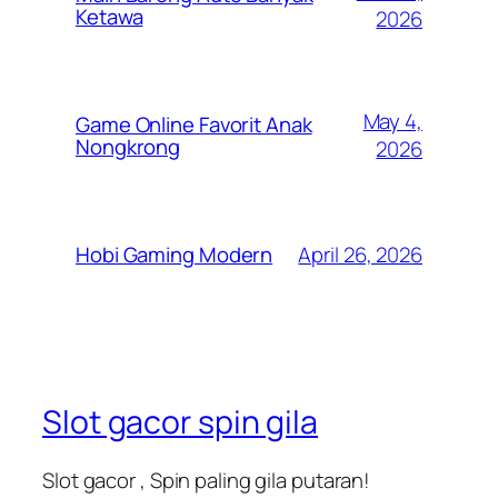
Ketawa
2026
May 4,
Game Online Favorit Anak
Nongkrong
2026
April 26, 2026
Hobi Gaming Modern
Slot gacor spin gila
Slot gacor , Spin paling gila putaran!