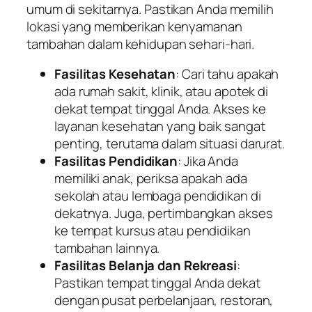
umum di sekitarnya. Pastikan Anda memilih
lokasi yang memberikan kenyamanan
tambahan dalam kehidupan sehari-hari.
Fasilitas Kesehatan
: Cari tahu apakah
ada rumah sakit, klinik, atau apotek di
dekat tempat tinggal Anda. Akses ke
layanan kesehatan yang baik sangat
penting, terutama dalam situasi darurat.
Fasilitas Pendidikan
: Jika Anda
memiliki anak, periksa apakah ada
sekolah atau lembaga pendidikan di
dekatnya. Juga, pertimbangkan akses
ke tempat kursus atau pendidikan
tambahan lainnya.
Fasilitas Belanja dan Rekreasi
:
Pastikan tempat tinggal Anda dekat
dengan pusat perbelanjaan, restoran,