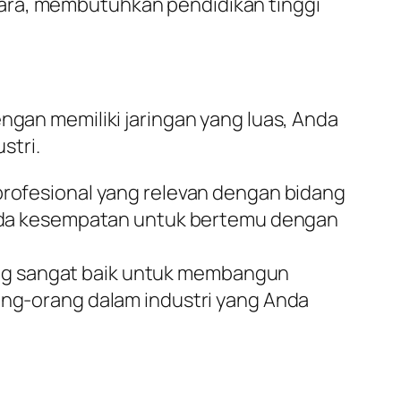
acara, membutuhkan pendidikan tinggi
ngan memiliki jaringan yang luas, Anda
stri.
 profesional yang relevan dengan bidang
Anda kesempatan untuk bertemu dengan
yang sangat baik untuk membangun
orang-orang dalam industri yang Anda