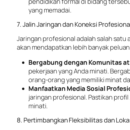
pendidikan formal di bidang terseb
yang memadai.
7. Jalin Jaringan dan Koneksi Profesiona
Jaringan profesional adalah salah satu 
akan mendapatkan lebih banyak peluan
Bergabung dengan Komunitas at
pekerjaan yang Anda minati. Berg
orang-orang yang memiliki minat d
Manfaatkan Media Sosial Profesi
jaringan profesional. Pastikan prof
minati.
8. Pertimbangkan Fleksibilitas dan Loka