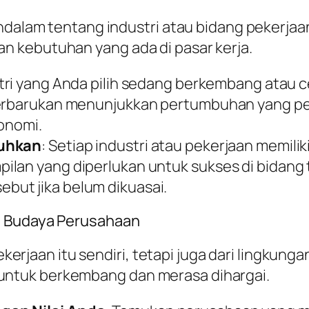
endalam tentang industri atau bidang pekerja
 kebutuhan yang ada di pasar kerja.
tri yang Anda pilih sedang berkembang atau 
terbarukan menunjukkan pertumbuhan yang pe
konomi.
tuhkan
: Setiap industri atau pekerjaan memili
ilan yang diperlukan untuk sukses di bidang
ut jika belum dikuasai.
n Budaya Perusahaan
pekerjaan itu sendiri, tetapi juga dari lingkun
ntuk berkembang dan merasa dihargai.