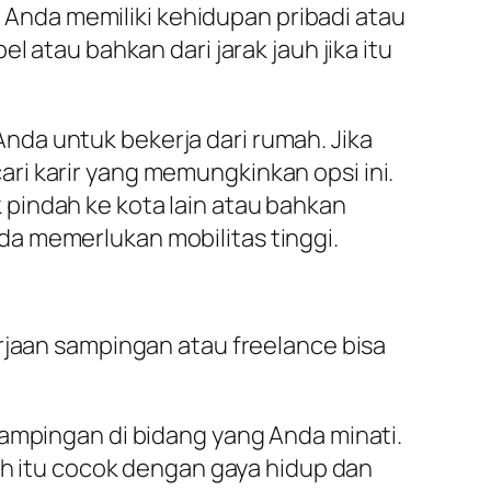
a Anda memiliki kehidupan pribadi atau
 atau bahkan dari jarak jauh jika itu
Anda untuk bekerja dari rumah. Jika
ari karir yang memungkinkan opsi ini.
 pindah ke kota lain atau bahkan
da memerlukan mobilitas tinggi.
rjaan sampingan atau freelance bisa
ampingan di bidang yang Anda minati.
h itu cocok dengan gaya hidup dan