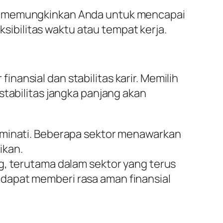
yang memungkinkan Anda untuk mencapai
sibilitas waktu atau tempat kerja.
ansial dan stabilitas karir. Memilih
stabilitas jangka panjang akan
da minati. Beberapa sektor menawarkan
ikan.
ang, terutama dalam sektor yang terus
 dapat memberi rasa aman finansial