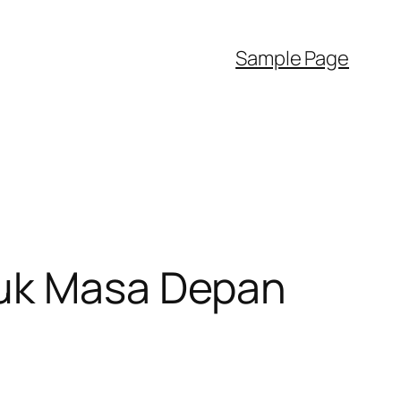
Sample Page
tuk Masa Depan