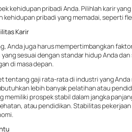
pek kehidupan pribadi Anda. Pilihlah karir 
kehidupan pribadi yang memadai, seperti flek
litas Karir
, Anda juga harus mempertimbangkan faktor fin
ji yang sesuai dengan standar hidup Anda dan 
an di masa depan.
set tentang gaji rata-rata di industri yang An
mbutuhkan lebih banyak pelatihan atau pendid
yang memiliki prospek stabil dalam jangka panj
ehatan, atau pendidikan. Stabilitas pekerjaan
omi.
entu