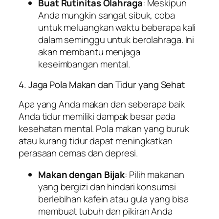
Buat Rutinitas Olahraga
: Meskipun
Anda mungkin sangat sibuk, coba
untuk meluangkan waktu beberapa kali
dalam seminggu untuk berolahraga. Ini
akan membantu menjaga
keseimbangan mental.
4. Jaga Pola Makan dan Tidur yang Sehat
Apa yang Anda makan dan seberapa baik
Anda tidur memiliki dampak besar pada
kesehatan mental. Pola makan yang buruk
atau kurang tidur dapat meningkatkan
perasaan cemas dan depresi.
Makan dengan Bijak
: Pilih makanan
yang bergizi dan hindari konsumsi
berlebihan kafein atau gula yang bisa
membuat tubuh dan pikiran Anda