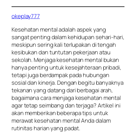
okeplay777
Kesehatan mental adalah aspek yang
sangat penting dalam kehidupan sehari-hari,
meskipun sering kali terlupakan di tengah
kesibukan dan tuntutan pekerjaan atau
sekolah. Menjaga kesehatan mental bukan
hanya penting untuk kesejahteraan pribadi,
tetapi juga berdampak pada hubungan
sosial dan kinerja. Dengan begitu banyaknya
tekanan yang datang dari berbagai arah,
bagaimana cara menjaga kesehatan mental
agar tetap seimbang dan terjaga? Artikel ini
akan memberikan beberapa tips untuk
merawat kesehatan mental Anda dalam
rutinitas harian yang padat.