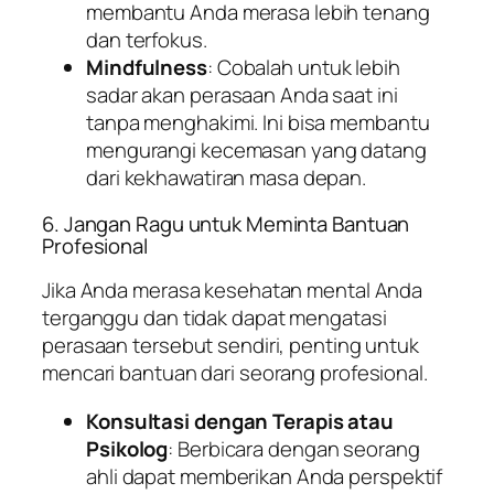
membantu Anda merasa lebih tenang
dan terfokus.
Mindfulness
: Cobalah untuk lebih
sadar akan perasaan Anda saat ini
tanpa menghakimi. Ini bisa membantu
mengurangi kecemasan yang datang
dari kekhawatiran masa depan.
6. Jangan Ragu untuk Meminta Bantuan
Profesional
Jika Anda merasa kesehatan mental Anda
terganggu dan tidak dapat mengatasi
perasaan tersebut sendiri, penting untuk
mencari bantuan dari seorang profesional.
Konsultasi dengan Terapis atau
Psikolog
: Berbicara dengan seorang
ahli dapat memberikan Anda perspektif