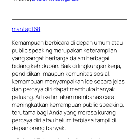
mantap168
Kemampuan berbicara di depan umum atau
public speaking merupakan keterampilan
yang sangat berharga dalam berbagai
bidang kehidupan. Baik di lingkungan kerja,
pendidikan, maupun komunitas sosial,
kemampuan menyampaikan ide secara jelas
dan percaya diri dapat membuka banyak
peluang. Artikel ini akan membahas cara
meningkatkan kemampuan public speaking,
terutama bagi Anda yang merasa kurang
percaya diri atau belum terbiasa tampil di
depan orang banyak.