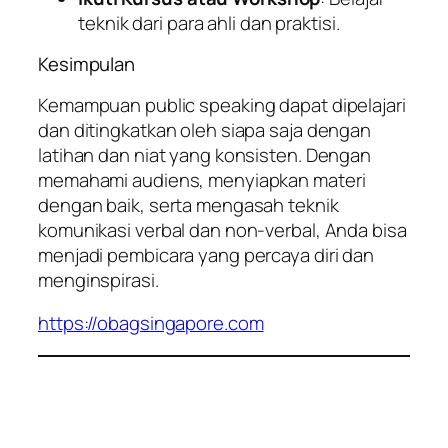
teknik dari para ahli dan praktisi.
Kesimpulan
Kemampuan public speaking dapat dipelajari
dan ditingkatkan oleh siapa saja dengan
latihan dan niat yang konsisten. Dengan
memahami audiens, menyiapkan materi
dengan baik, serta mengasah teknik
komunikasi verbal dan non-verbal, Anda bisa
menjadi pembicara yang percaya diri dan
menginspirasi.
https://obagsingapore.com