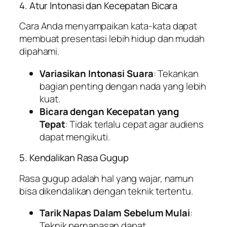
4. Atur Intonasi dan Kecepatan Bicara
Cara Anda menyampaikan kata-kata dapat
membuat presentasi lebih hidup dan mudah
dipahami.
Variasikan Intonasi Suara
: Tekankan
bagian penting dengan nada yang lebih
kuat.
Bicara dengan Kecepatan yang
Tepat
: Tidak terlalu cepat agar audiens
dapat mengikuti.
5. Kendalikan Rasa Gugup
Rasa gugup adalah hal yang wajar, namun
bisa dikendalikan dengan teknik tertentu.
Tarik Napas Dalam Sebelum Mulai
:
Teknik pernapasan dapat