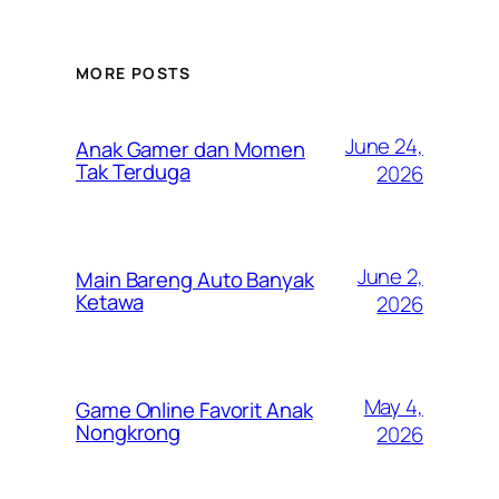
MORE POSTS
June 24,
Anak Gamer dan Momen
Tak Terduga
2026
June 2,
Main Bareng Auto Banyak
Ketawa
2026
May 4,
Game Online Favorit Anak
Nongkrong
2026