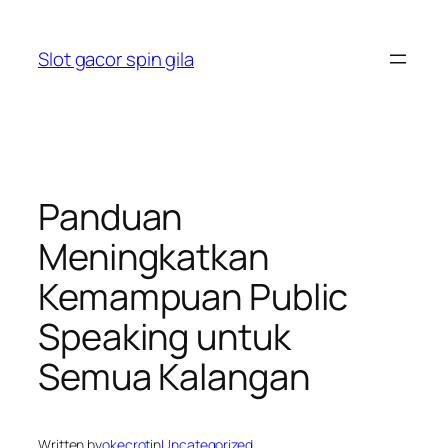
Skip
to
Slot gacor spin gila
content
Panduan
Meningkatkan
Kemampuan Public
Speaking untuk
Semua Kalangan
Written by
okecrot
in
Uncategorized