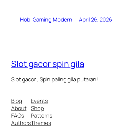
April 26, 2026
Hobi Gaming Modern
Slot gacor spin gila
Slot gacor , Spin paling gila putaran!
Blog
Events
About
Shop
FAQs
Patterns
Authors
Themes