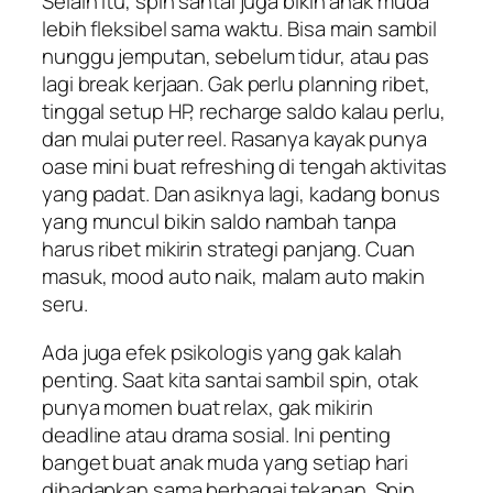
Selain itu, spin santai juga bikin anak muda
lebih fleksibel sama waktu. Bisa main sambil
nunggu jemputan, sebelum tidur, atau pas
lagi break kerjaan. Gak perlu planning ribet,
tinggal setup HP, recharge saldo kalau perlu,
dan mulai puter reel. Rasanya kayak punya
oase mini buat refreshing di tengah aktivitas
yang padat. Dan asiknya lagi, kadang bonus
yang muncul bikin saldo nambah tanpa
harus ribet mikirin strategi panjang. Cuan
masuk, mood auto naik, malam auto makin
seru.
Ada juga efek psikologis yang gak kalah
penting. Saat kita santai sambil spin, otak
punya momen buat relax, gak mikirin
deadline atau drama sosial. Ini penting
banget buat anak muda yang setiap hari
dihadapkan sama berbagai tekanan. Spin