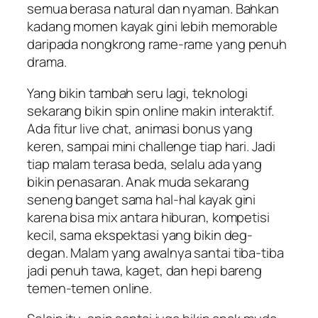
semua berasa natural dan nyaman. Bahkan
kadang momen kayak gini lebih memorable
daripada nongkrong rame-rame yang penuh
drama.
Yang bikin tambah seru lagi, teknologi
sekarang bikin spin online makin interaktif.
Ada fitur live chat, animasi bonus yang
keren, sampai mini challenge tiap hari. Jadi
tiap malam terasa beda, selalu ada yang
bikin penasaran. Anak muda sekarang
seneng banget sama hal-hal kayak gini
karena bisa mix antara hiburan, kompetisi
kecil, sama ekspektasi yang bikin deg-
degan. Malam yang awalnya santai tiba-tiba
jadi penuh tawa, kaget, dan hepi bareng
temen-temen online.