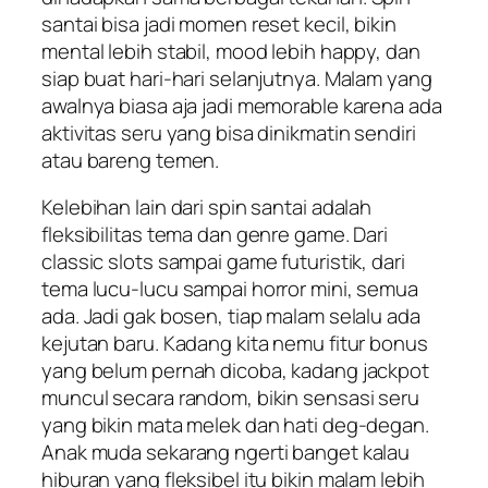
santai bisa jadi momen reset kecil, bikin
mental lebih stabil, mood lebih happy, dan
siap buat hari-hari selanjutnya. Malam yang
awalnya biasa aja jadi memorable karena ada
aktivitas seru yang bisa dinikmatin sendiri
atau bareng temen.
Kelebihan lain dari spin santai adalah
fleksibilitas tema dan genre game. Dari
classic slots sampai game futuristik, dari
tema lucu-lucu sampai horror mini, semua
ada. Jadi gak bosen, tiap malam selalu ada
kejutan baru. Kadang kita nemu fitur bonus
yang belum pernah dicoba, kadang jackpot
muncul secara random, bikin sensasi seru
yang bikin mata melek dan hati deg-degan.
Anak muda sekarang ngerti banget kalau
hiburan yang fleksibel itu bikin malam lebih