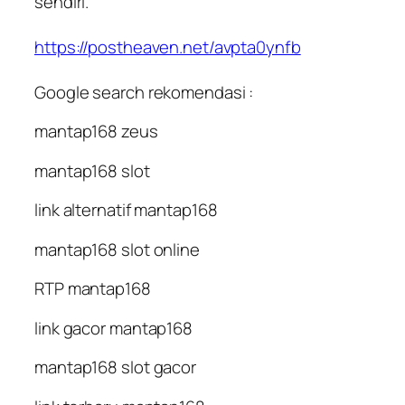
sendiri.
https://postheaven.net/avpta0ynfb
Google search rekomendasi :
mantap168 zeus
mantap168 slot
link alternatif mantap168
mantap168 slot online
RTP mantap168
link gacor mantap168
mantap168 slot gacor