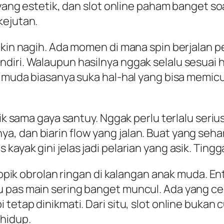
yang estetik, dan slot online paham banget soal
kejutan.
ikin nagih. Ada momen di mana spin berjalan pe
diri. Walaupun hasilnya nggak selalu sesuai 
k muda biasanya suka hal-hal yang bisa memicu 
ik sama gaya santuy. Nggak perlu terlalu serius 
 dan biarin flow yang jalan. Buat yang sehari
ayak gini jelas jadi pelarian yang asik. Tingga
topik obrolan ringan di kalangan anak muda. Ent
 pas main sering banget muncul. Ada yang cer
tetap dinikmati. Dari situ, slot online bukan c
 hidup.