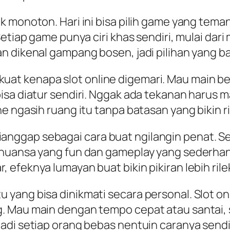
 monoton. Hari ini bisa pilih game yang temany
etiap game punya ciri khas sendiri, mulai dari
dikenal gampang bosen, jadi pilihan yang banya
san kuat kenapa slot online digemari. Mau main
isa diatur sendiri. Nggak ada tekanan harus m
e ngasih ruang itu tanpa batasan yang bikin ri
ng dianggap sebagai cara buat ngilangin penat. 
nuansa yang fun dan gameplay yang sederhana,
efeknya lumayan buat bikin pikiran lebih rilek
yang bisa dinikmati secara personal. Slot o
. Mau main dengan tempo cepat atau santai, 
adi setiap orang bebas nentuin caranya sendi