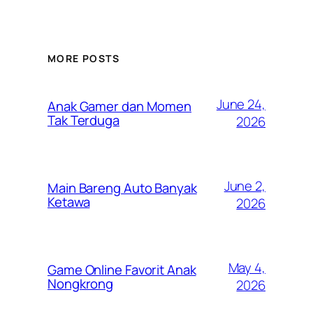
MORE POSTS
June 24,
Anak Gamer dan Momen
Tak Terduga
2026
June 2,
Main Bareng Auto Banyak
Ketawa
2026
May 4,
Game Online Favorit Anak
Nongkrong
2026