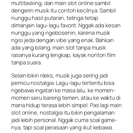
multitasking, dan main slot online sambil
dengerin musik itu contoh kecilnya. Sambil
nunggu hasil putaran, telinga tetap
dimanjain lagu-lagu favorit. Nggak ada kesan
nunggu yang ngebosenin, karena musik
ngisi jeda dengan vibe yang enak. Bahkan
ada yang bilang, main slot tanpa musik
rasanya kurang lengkap, kayak nonton film
tanpa suara.
Selain bikin rileks, musik juga sering jadi
pemicu nostalgia. Lagu-lagu tertentu bisa
ngebawa ingatan ke masa lalu, ke momen-
momen seru bareng temen, atau ke waktu di
mana hidup terasa lebih simpel. Pas lagi main
slot online, nostalgia itu bikin pengalaman
jadi lebih personal. Nggak cuma soal game-
nya, tapi soal perasaan yang ikut kebawa.