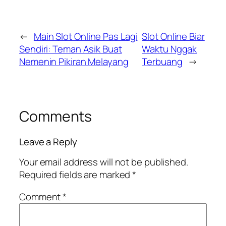
←
Main Slot Online Pas Lagi
Slot Online Biar
Sendiri: Teman Asik Buat
Waktu Nggak
Nemenin Pikiran Melayang
Terbuang
→
Comments
Leave a Reply
Your email address will not be published.
Required fields are marked
*
Comment
*